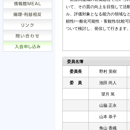
いて、その質の向上を目指して活動
ル、評価対象となる能力の領域な
頼性/一般化可能性・客観性/比較
ついて検討し、発信して行きます
委員名簿
委員長
野村 英樹
委 員
池田 尚人
望月 篤
山脇 正永
山本 恭子
角山 香織