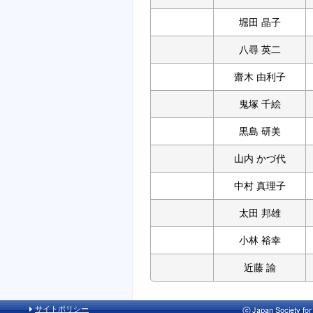
堀田 晶子
八尋 英二
齋木 由利子
鬼塚 千絵
黒島 研美
山内 かづ代
中村 真理子
太田 邦雄
小林 裕幸
近藤 諭
サイトポリシー