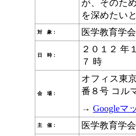
が、そのた
を深めたい
医学教育学会会
対 象
：
２０１２ 年
日 時
：
７ 時
オフィス東
番８号 コル
会 場
：
→
Googl
医学教育学会
主 催
：