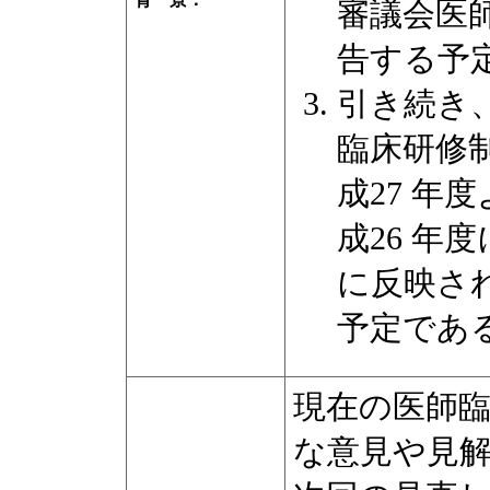
審議会医
告する予
引き続き、
臨床研修
成27 年
成26 年
に反映さ
予定であ
現在の医師
な意見や見