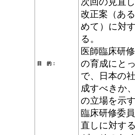
次回の見直
改正案（あ
めて）に対
る。
医師臨床研
の育成にと
目 的
：
で、日本の
成すべきか
の立場を示
臨床研修委
直しに対す