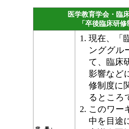
医学教育学会・臨
「卒後臨床研修
現在、「
ンググル
て、臨床
影響など
修制度に
るところ
このワーキ
中を目途
背 景
：